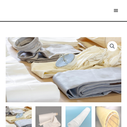
İçeriğe
Ana
atla
men