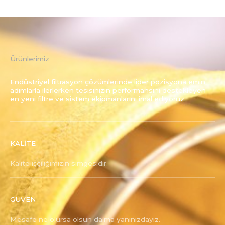
Ürünlerimiz
Endüstriyel filtrasyon çözümlerinde lider pozisyona emin
adımlarla ilerlerken tesisinizin performansını destekleyen
en yeni filtre ve sistem ekipmanlarını imal ediyoruz.
KALİTE
Kalite işçiliğimizin simgesidir.
GÜVEN
Mesafe ne olursa olsun daima yanınızdayız.