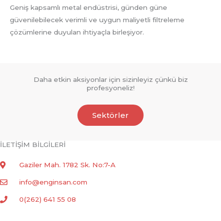
Geniş kapsamlı metal endüstrisi, günden güne
güvenilebilecek verimli ve uygun maliyetli filtreleme
çözümlerine duyulan ihtiyaçla birleşiyor.
Daha etkin aksiyonlar için sizinleyiz çünkü biz
profesyoneliz!
Sektörler
İLETİŞİM BİLGİLERİ
Gaziler Mah. 1782 Sk. No:7-A
info@enginsan.com
0(262) 641 55 08